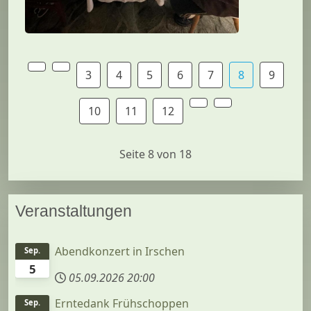
3
4
5
6
7
8
9
10
11
12
Seite 8 von 18
Veranstaltungen
Abendkonzert in Irschen
Sep.
5
05.09.2026
20:00
Erntedank Frühschoppen
Sep.